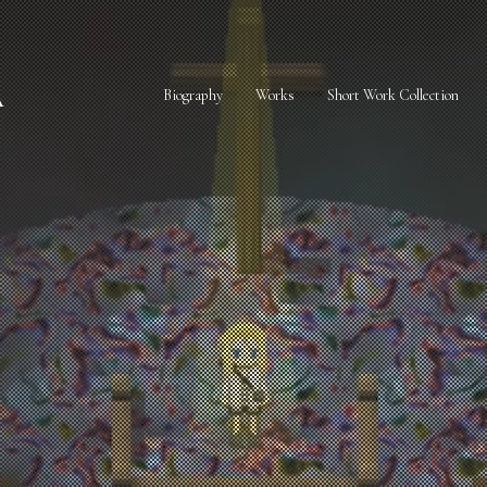
A
Biography
Works
Short Work Collection