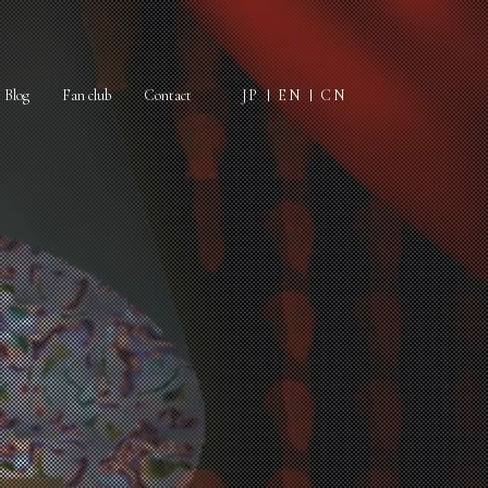
Blog
Fan club
Contact
JP
EN
CN