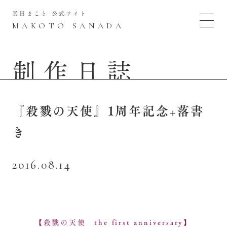
真田まこと 公式サイト
MAKOTO SANADA
制作日誌
『殺戮の天使』1周年記念+落書
き
2016.08.14
【殺戮の天使 the first anniversary】