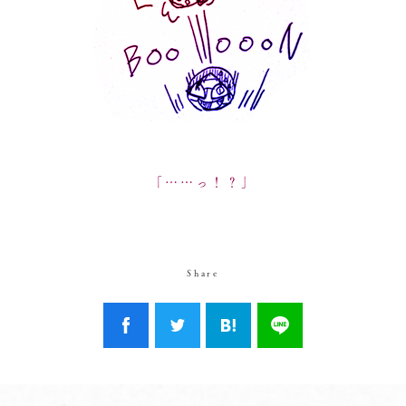
「……っ！？」
Share