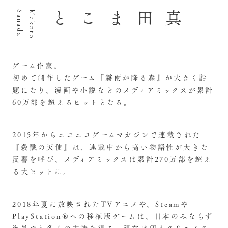
a
M
a
k
o
t
o
S
a
n
a
d
真田まこと
ゲーム作家。
初めて制作したゲーム『霧雨が降る森』が大きく話
題になり、漫画や小説などのメディアミックスが累計
60万部を超えるヒットとなる。
2015年からニコニコゲームマガジンで連載された
『殺戮の天使』は、連載中から高い物語性が大きな
反響を呼び、メディアミックスは累計270万部を超え
る大ヒットに。
2018年夏に放映されたTVアニメや、Steamや
PlayStation®への移植版ゲームは、日本のみならず