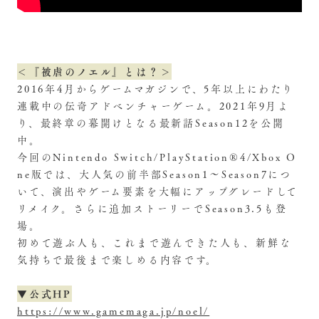
＜『被虐のノエル』とは？＞
2016年4月からゲームマガジンで、5年以上にわたり
連載中の伝奇アドベンチャーゲーム。2021年9月よ
り、最終章の幕開けとなる最新話Season12を公開
中。
今回のNintendo Switch/PlayStation®4/Xbox O
ne版では、大人気の前半部Season1～Season7につ
いて、演出やゲーム要素を大幅にアップグレードして
リメイク。さらに追加ストーリーでSeason3.5も登
場。
初めて遊ぶ人も、これまで遊んできた人も、新鮮な
気持ちで最後まで楽しめる内容です。
▼公式HP
https://www.gamemaga.jp/noel/