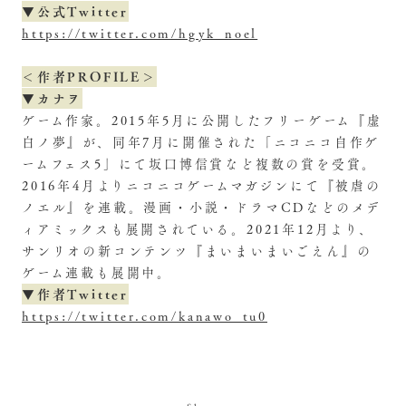
▼公式Twitter
https://twitter.com/hgyk_noel
＜作者PROFILE＞
▼カナヲ
ゲーム作家。2015年5月に公開したフリーゲーム『虚
白ノ夢』が、同年7月に開催された「ニコニコ自作ゲ
ームフェス5」にて坂口博信賞など複数の賞を受賞。
2016年4月よりニコニコゲームマガジンにて『被虐の
ノエル』を連載。漫画・小説・ドラマCDなどのメデ
ィアミックスも展開されている。2021年12月より、
サンリオの新コンテンツ『まいまいまいごえん』の
ゲーム連載も展開中。
▼作者Twitter
https://twitter.com/kanawo_tu0