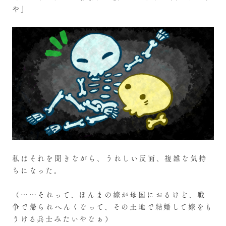
や」
私はそれを聞きながら、うれしい反面、複雑な気持
ちになった。
（……それって、ほんまの嫁が母国におるけど、戦
争で帰られへんくなって、その土地で結婚して嫁をも
うける兵士みたいやなぁ）