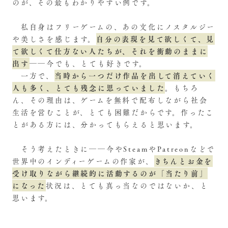
のが、その最もわかりやすい例です。
私自身はフリーゲームの、あの文化にノスタルジー
自分の表現を見て欲しくて、見
や美しさを感じます。
て欲しくて仕方ない人たちが、それを衝動のままに
出す
――今でも、とても好きです。
当時から一つだけ作品を出して消えていく
一方で、
人も多く、とても残念に思っていました
。もちろ
ん、その理由は、ゲームを無料で配布しながら社会
生活を営むことが、とても困難だからです。作ったこ
とがある方には、分かってもらえると思います。
そう考えたときに――今やSteamやPatreonなどで
きちんとお金を
世界中のインディーゲームの作家が、
受け取りながら継続的に活動するのが「当たり前」
になった
状況は、とても真っ当なのではないか、と
思います。