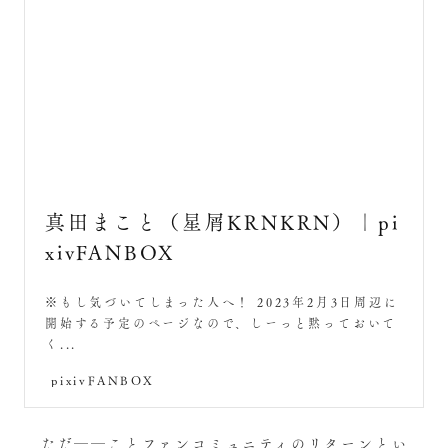
真田まこと（星屑KRNKRN）｜pi
xivFANBOX
※もし気づいてしまった人へ！ 2023年2月3日周辺に
開始する予定のページなので、しーっと黙っておいて
く...
pixivFANBOX
ただ――ことファンコミュニティのリターンとい