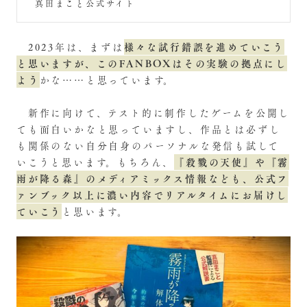
真田まこと公式サイト
様々な試行錯誤を進めていこう
2023年は、まずは
と思いますが、このFANBOXはその実験の拠点にし
よう
かな……と思っています。
新作に向けて、テスト的に制作したゲームを公開し
ても面白いかなと思っていますし、作品とは必ずし
も関係のない自分自身のパーソナルな発信も試して
『殺戮の天使』や『霧
いこうと思います。もちろん、
雨が降る森』のメディアミックス情報なども、公式フ
ァンブック以上に濃い内容でリアルタイムにお届けし
ていこう
と思います。