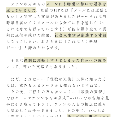
メールにも物凄い勢いで返事を
ファンの方からの
返していました
。以前のHPには「メールには返信し
ない」と宣言した文章がありましたが……それは当
時毎日届いてくるメールたち全てに目を通して（←
これは今でも行っています！）可能な限り全てに真
社会人生活が崩壊する寸前
剣に返信を続けた結果、
になってしまい、あるときに「これはもう無理
だ……」と諦めたからです。
過剰に頑張りすぎてしまった自分への戒め
それは
として、書いた文章でもありました。
ただ、これは……『殺戮の天使』以降に知った方
には、意外なエピソードかも知れないですね笑。
その後、ご存じの方も多いように『殺戮の天使』
ではゲームマガジンさんが公式Twitterでの告知を見
事に引き取って下さり、ファンの人との接点は彼ら
に安心してお任せできました。その中で、いつしか
決して表に出ずファン
「真田まこと」のイメージも、