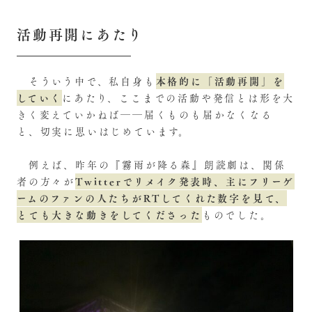
活動再開にあたり
本格的に「活動再開」を
そういう中で、私自身も
していく
にあたり、ここまでの活動や発信とは形を大
きく変えていかねば――届くものも届かなくなる
と、切実に思いはじめています。
例えば、昨年の『霧雨が降る森』朗読劇は、関係
Twitterでリメイク発表時
、主にフリーゲ
者の方々が
ームのファンの人たちが
RTしてくれた数字を見て、
とても大きな動きをしてくださった
ものでした。