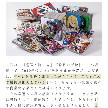
私は、『霧雨が降る森』『殺戮の天使』と二作品
続けて、2010年代のまだ無料文化が全盛だった時代
ゲームを無料で発表しながらもメディアミックス
に、
で展開が拡大していく
という、なんとも不思議な流れ
で商業化を果たした経緯があります。
その幸運への深い感謝はありますが、こういう話
は当時としても奇跡的なことでしたし、それから10
よ
年近い間に出版産業も大きく様変わりしました。